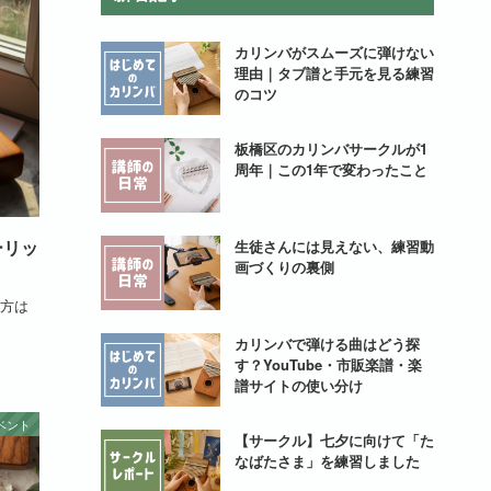
カリンバがスムーズに弾けない
理由｜タブ譜と手元を見る練習
のコツ
板橋区のカリンバサークルが1
周年｜この1年で変わったこと
ーリッ
生徒さんには見えない、練習動
画づくりの裏側
方は
カリンバで弾ける曲はどう探
す？YouTube・市販楽譜・楽
譜サイトの使い分け
ベント
【サークル】七夕に向けて「た
なばたさま」を練習しました