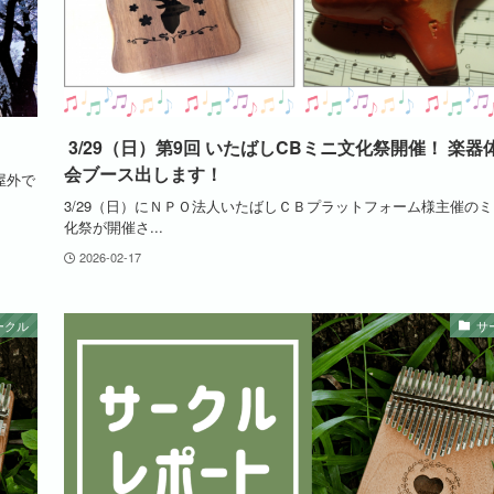
3/29（日）第9回 いたばしCBミニ文化祭開催！ 楽器
会ブース出します！
屋外で
3/29（日）にＮＰＯ法人いたばしＣＢプラットフォーム様主催の
化祭が開催さ...
2026-02-17
ークル
サ