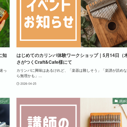
に知
はじめてのカリンバ体験ワークショップ｜5月14日（
さがつくCraft&Cafe様にて
迷っ
カリンバに興味はあるけれど、「楽器は難しそう」「楽譜が読めな
ら無理かも」...
2026-04-25
リンバ
講師