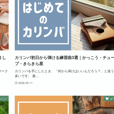
まし
カリンバ初日から弾ける練習曲3選｜かっこう・チュ
プ・きらきら星
ワーク
カリンバを手にしたとき、「何から弾けばいいんだろう？」と迷う
多いです。 最...
2026-05-11
リンバ
イ